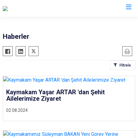
Adıyaman
Haberler
Besni
Çelikhan
Filtrele
Gerger
Gölbaşı
Kahta
Kaymakam Yaşar ARTAR 'dan Şehit
Samsat
Ailelerimize Ziyaret
Sincik
02.08.2024
Tut