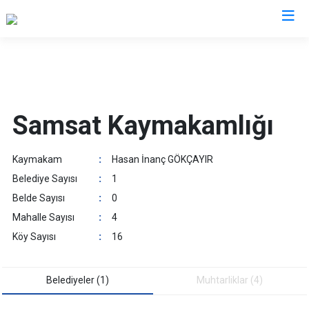
Adıyaman
Besni
Samsat Kaymakamlığı
Çelikhan
Gerger
Kaymakam
:
Hasan İnanç GÖKÇAYIR
Gölbaşı
Belediye Sayısı
:
1
Kahta
Belde Sayısı
:
0
Samsat
Mahalle Sayısı
:
4
Sincik
Köy Sayısı
:
16
Tut
Belediyeler (1)
Muhtarliklar (4)