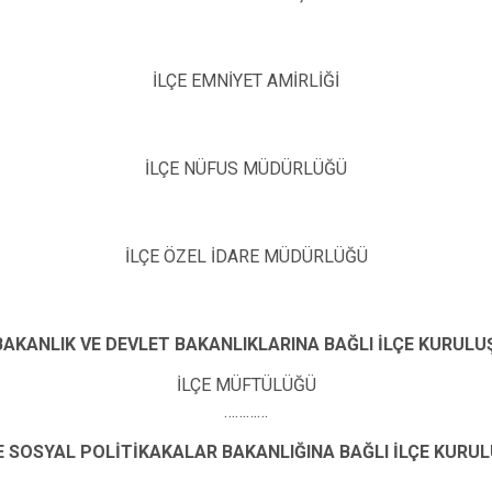
Samsat
Sincik
İLÇE EMNİYET AMİRLİĞİ
Tut
İLÇE NÜFUS MÜDÜRLÜĞÜ
İLÇE ÖZEL İDARE MÜDÜRLÜĞÜ
AKANLIK VE DEVLET BAKANLIKLARINA BAĞLI İLÇE KURULU
İLÇE MÜFTÜLÜĞÜ
…………
E SOSYAL POLİTİKAKALAR BAKANLIĞINA BAĞLI İLÇE KURU