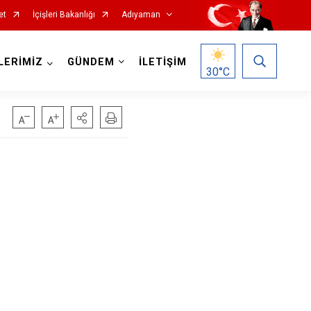
et
İçişleri Bakanlığı
Adıyaman
LERİMİZ
GÜNDEM
İLETİŞİM
30
°C