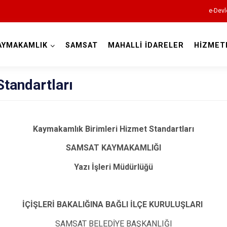
e-Devl
AYMAKAMLIK
SAMSAT
MAHALLİ İDARELER
HİZMET
Adıyaman
tandartları
Kaymakamlık Birimleri Hizmet Standartları
SAMSAT KAYMAKAMLIĞI
Besni
Yazı İşleri Müdürlüğü
Çelikhan
Gerger
Gölbaşı
İÇİŞLERİ BAKALIĞINA BAĞLI İLÇE KURULUŞLARI
Kahta
SAMSAT BELEDİYE BAŞKANLIĞI