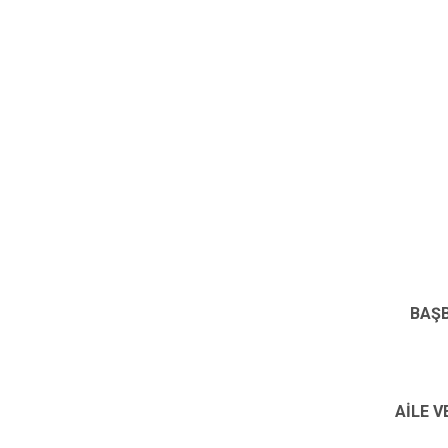
BAŞB
AİLE V