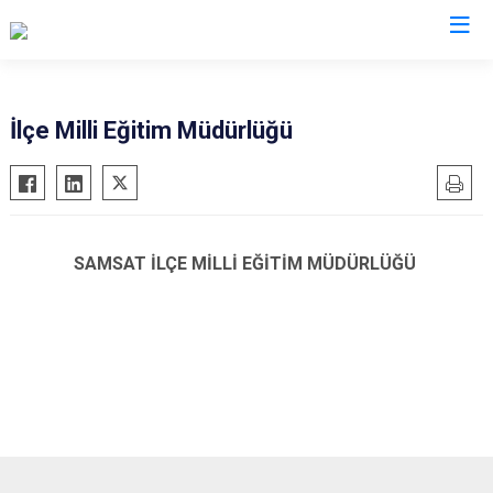
Adıyaman
İlçe Milli Eğitim Müdürlüğü
Besni
Çelikhan
Gerger
SAMSAT İLÇE MİLLİ EĞİTİM MÜDÜRLÜĞÜ
Gölbaşı
Kahta
Samsat
Sincik
Tut