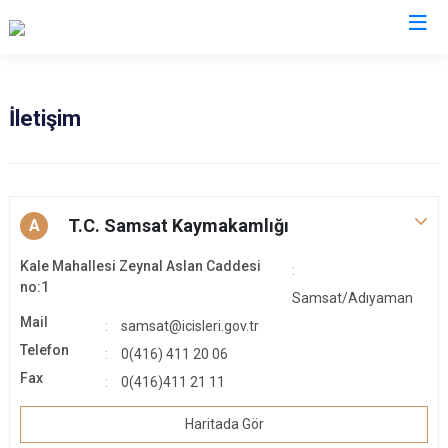
Adıyaman
İletişim
Besni
Çelikhan
Gerger
T.C. Samsat Kaymakamlığı
A
Gölbaşı
Kale Mahallesi Zeynal Aslan Caddesi
Kahta
no:1
Samsat/Adıyaman
Samsat
Mail
samsat@icisleri.gov.tr
Sincik
Telefon
0(416) 411 20 06
Tut
Fax
0(416)411 21 11
Haritada Gör