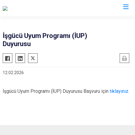
Adıyaman
İşgücü Uyum Programı (İUP)
Duyurusu
Besni
Çelikhan
Gerger
12.02.2026
Gölbaşı
Kahta
İşgücü Uyum Programı (İUP) Duyurusu Başvuru için
tıklayınız.
Samsat
Sincik
Tut