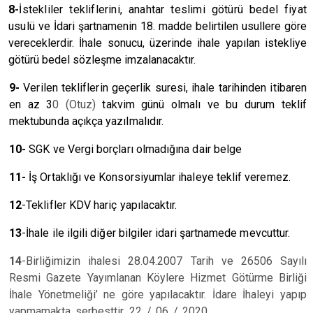
8-
İstekliler tekliflerini, anahtar teslimi götürü bedel fiyat
usulü
ve İdari şartnamenin 18. madde belirtilen usullere göre
vereceklerdir. İhale sonucu, üzerinde ihale yapılan istekliye
götürü bedel sözleşme imzalanacaktır.
9-
Verilen tekliflerin geçerlik suresi, ihale tarihinden itibaren
en az 3
0 (Otuz)
takvim günü olmalı ve bu durum teklif
mektubunda açıkça yazılmalıdır.
10-
SGK ve Vergi borçları olmadığına dair belge
11-
İş Ortaklığı ve Konsorsiyumlar ihaleye teklif veremez.
12
-Teklifler KDV hariç yapılacaktır.
13
-İhale ile ilgili diğer bilgiler idari şartnamede mevcuttur.
14
-Birliğimizin ihalesi 28.04.2007 Tarih ve 26506 Sayılı
Resmi Gazete Yayımlanan Köylere Hizmet Götürme Birliği
İhale Yönetmeliği’ ne göre yapılacaktır. İdare İhaleyi yapıp
yapmamakta serbesttir. 22 / 06 / 2020