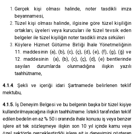
Gerçek kişi olması halinde, noter tasdikli imza
beyannamesi,
Tüzel kişi olması halinde, ilgisine göre tüzel kişiliğin
ortakları, üyeleri veya kurucuları ile tüzel tevsik eden
belgeler ile tüzel kişiliğin noter tasdikli imza sirküleri
Köylere Hizmet Götürme Birliği İhale Yönetmeliğinin
11. maddesinin (a), (b), (c), (ç), (d), (e), (f), (g), (ğ) ve
12. maddesinin (a), (b), (c), (ç), (d), (e) bentlerinde
sayılan durumlarda
olunmadığına ilişkin yazılı
taahhütname,
4.1.4
. Şekli ve içeriği idari Şartnamede belirlenen teklif
mektubu,
4.1.5.
İş Deneyim Belgesi ve bu belgenin başka bir tüzel kişiye
kullandırılmayacağına ilişkin taahhütname. İstekli tarafından teklif
edilen bedelin en az % 50 i oranında ihale konusu iş veya benzer
işlere ait tek sözleşmeye ilişkin son 10 yıl içinde kamu veya
özel sektörde gerçekleştirdiği işlere ait iş deneyimini gösteren