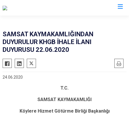
Adıyaman
SAMSAT KAYMAKAMLIĞINDAN
DUYURULUR KHGB İHALE İLANI
Besni
DUYURUSU 22.06.2020
Çelikhan
Gerger
Gölbaşı
24.06.2020
Kahta
T.C.
Samsat
Sincik
SAMSAT KAYMAKAMLIĞI
Tut
Köylere Hizmet Götürme Birliği Başkanlığı