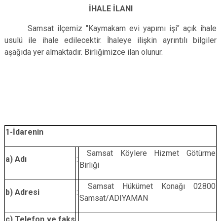
İHALE İLANI
Samsat ilçemiz "Kaymakam evi yapımı işi" açık ihale
usulü ile ihale edilecektir. İhaleye ilişkin ayrıntılı bilgiler
aşağıda yer almaktadır. Birliğimizce ilan olunur.
1-İdarenin
Samsat Köylere Hizmet Götürme
a)
Adı
:
Birliği
Samsat Hükümet Konağı 02800
b)
Adresi
:
Samsat/ADIYAMAN
c)
Telefon ve faks