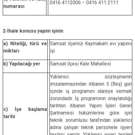
:
0416 4112006 – 0416 411 2111
numarası
2-İhale konusu yapım işinin
a)
Niteliği, türü ve
:
Samsat ilçemiz Kaymakam evi yapımı
miktarı
işi
b)
Yapılacağı yer
:
Samsat ilçesi Kale Mahallesi
Yüklenici sözleşmenin
imzalanmasından itibaren 5 (Beş) gün
içinde iş programını idareye vermek
zorundadır. İş programının onaylandığı
tarihten itibaren Yapım İşleri Genel
c)
İşe başlama
:
Şartnamesi hükümlerine göre işin
tarihi
teknik sorumlusu tarafından yüklenici
adına çalışan teknik personele işyeri
teslimi yapılır. Yüklenici işyeri teslim