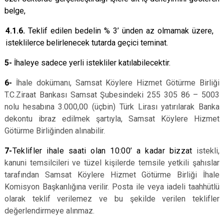
belge,
4.1.6.
Teklif edilen bedelin %
3’
ünden az olmamak üzere,
isteklilerce belirlenecek tutarda geçici teminat.
5-
İhaleye sadece yerli istekliler katılabilecektir.
6-
İhale dokümanı, Samsat Köylere Hizmet Götürme Birliği
T.C.Ziraat Bankası Samsat Şubesindeki 255 305 86 – 5003
nolu hesabına 3.000,00 (üçbin) Türk Lirası yatırılarak Banka
dekontu ibraz edilmek şartıyla, Samsat Köylere Hizmet
Götürme Birliğinden alınabilir.
7-
Teklifler ihale saati olan 10:00’ a kadar bizzat
istekli,
kanuni temsilcileri ve tüzel kişilerde temsile yetkili şahıslar
tarafından Samsat Köylere Hizmet Götürme Birliği İhale
Komisyon Başkanlığına verilir. Posta ile veya iadeli taahhütlü
olarak teklif verilemez ve bu şekilde verilen teklifler
değerlendirmeye alınmaz.