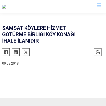
Adıyaman
SAMSAT KÖYLERE HİZMET
GÖTÜRME BİRLİĞİ KÖY KONAĞI
Besni
İHALE İLANIDIR
Çelikhan
Gerger
Gölbaşı
09.08.2018
Kahta
Samsat
Sincik
Tut